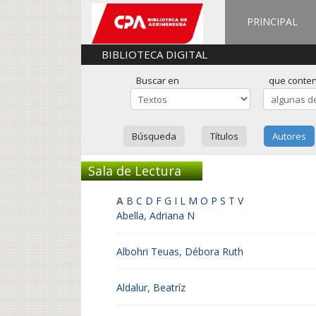
PRINCIPAL
BIBLIOTECA DIGITAL
Buscar en
que conte
Búsqueda
Títulos
Autores
Sala de Lectura
A
B
C
D
F
G
I
L
M
O
P
S
T
V
Abella, Adriana N
Albohri Teuas, Débora Ruth
Aldalur, Beatríz