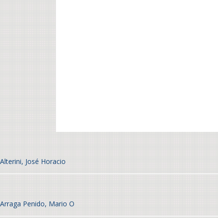
Alterini, José Horacio
Arraga Penido, Mario O