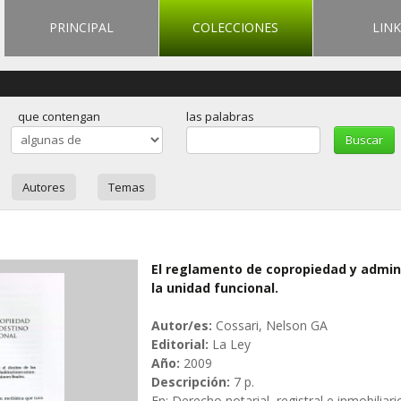
PRINCIPAL
COLECCIONES
LINK
que contengan
las palabras
Autores
Temas
El reglamento de copropiedad y admini
la unidad funcional.
Autor/es:
Cossari, Nelson GA
Editorial:
La Ley
Año:
2009
Descripción:
7 p.
En: Derecho notarial, registral e inmobiliar