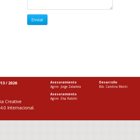
Enviar
13 / 2026
Asesoramiento
Desarrollo
Agrim. Jorge Zabaleta
Bib. Carolina Monti
Asesoramiento
Agrim. Elsa Rabitti
ia Creative
.0 Internacional
.