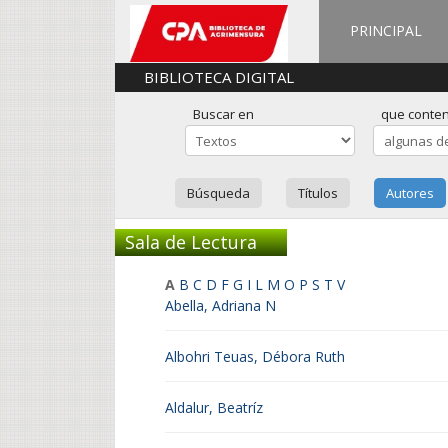
PRINCIPAL
BIBLIOTECA DIGITAL
Buscar en
que conte
Búsqueda
Títulos
Autores
Sala de Lectura
A
B
C
D
F
G
I
L
M
O
P
S
T
V
Abella, Adriana N
Albohri Teuas, Débora Ruth
Aldalur, Beatríz