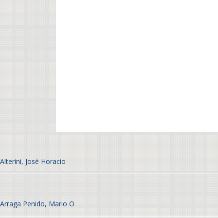
Alterini, José Horacio
Arraga Penido, Mario O