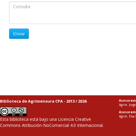
Enviar
Biblioteca de Agrimensura CPA - 2013 / 2026
Asesoram
Agrim. Jorge
Asesoram
Agrim. Elsa 
Esta biblioteca está bajo una
Licencia Creative
Commons Atribución-NoComercial 4.0 Internacional
.