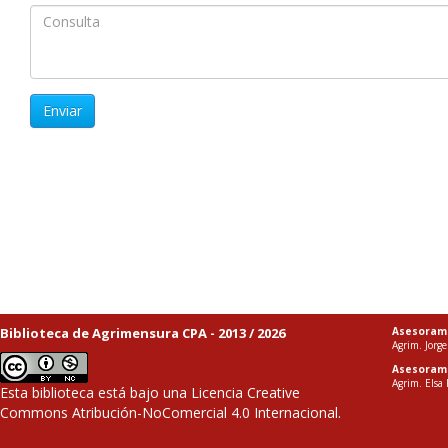
Enviar
Biblioteca de Agrimensura CPA - 2013 / 2026
Asesoram
Agrim. Jorge
Asesoram
Agrim. Elsa 
Esta biblioteca está bajo una
Licencia Creative
Commons Atribución-NoComercial 4.0 Internacional
.