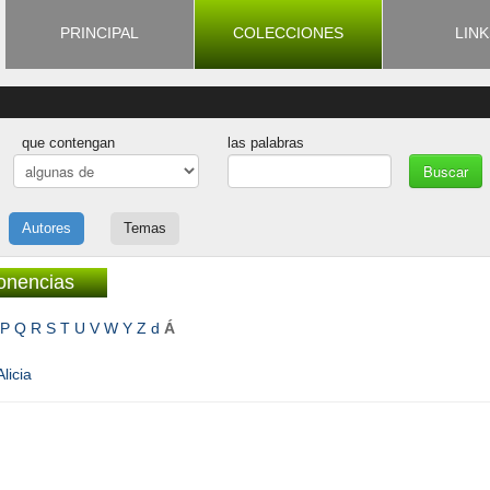
PRINCIPAL
COLECCIONES
LINK
que contengan
las palabras
Autores
Temas
ponencias
P
Q
R
S
T
U
V
W
Y
Z
d
Á
licia