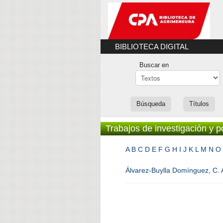
BIBLIOTECA DIGITAL
Buscar en
Búsqueda
Títulos
Trabajos de investigación y 
A
B
C
D
E
F
G
H
I
J
K
L
M
N
O
Álvarez-Buylla Domínguez, C. A