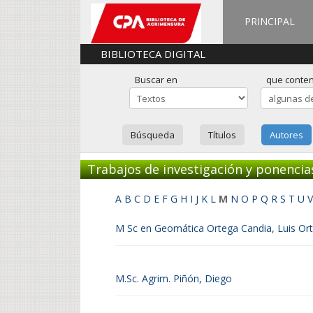
PRINCIPAL
BIBLIOTECA DIGITAL
Buscar en
que conte
Búsqueda
Títulos
Autores
Trabajos de investigación y ponencia
A
B
C
D
E
F
G
H
I
J
K
L
M
N
O
P
Q
R
S
T
U
V
M Sc en Geomática Ortega Candia, Luis Or
M.Sc. Agrim. Piñón, Diego