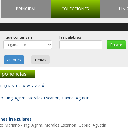
PRINCIPAL
COLECCIONES
LINK
que contengan
las palabras
Autores
Temas
y ponencias
P
Q
R
S
T
U
V
W
Y
Z
d
Á
o - Ing. Agrim. Morales Escarlon, Gabriel Agustín
nes irregulares
to Mariano - Ing. Agrim. Morales Escarlon, Gabriel Agustín