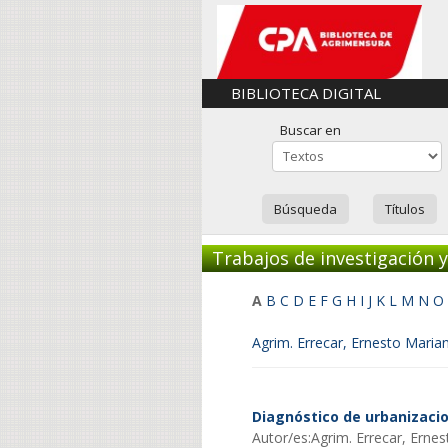
BIBLIOTECA DIGITAL
Buscar en
Búsqueda
Títulos
Trabajos de investigación 
A
B
C
D
E
F
G
H
I
J
K
L
M
N
O
Agrim. Errecar, Ernesto Marian
Diagnóstico de urbanizacio
Autor/es:Agrim. Errecar, Ernes