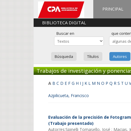
PRINCIPAL
BIBLIOTECA DIGITAL
Buscar en
que conte
Búsqueda
Títulos
Autores
Trabajos de investigación y ponencia
A
B
C
D
E
F
G
H
I
J
K
L
M
N
O
P
Q
R
S
T
U
Azpilicueta, Francisco
Evaluación de la precisión de Fotogra
(Trabajo presentado)
Autor/es:Spinelli Tomasello, José ; Macias, 