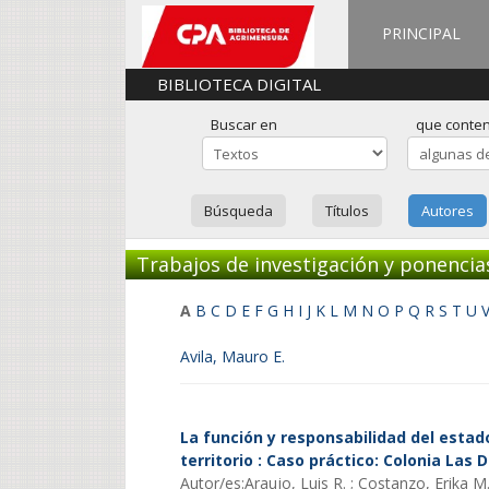
PRINCIPAL
BIBLIOTECA DIGITAL
Buscar en
que conte
Búsqueda
Títulos
Autores
Trabajos de investigación y ponencia
A
B
C
D
E
F
G
H
I
J
K
L
M
N
O
P
Q
R
S
T
U
Avila, Mauro E.
La función y responsabilidad del estado
territorio : Caso práctico: Colonia Las 
Autor/es:Araujo, Luis R. ; Costanzo, Erika M. 