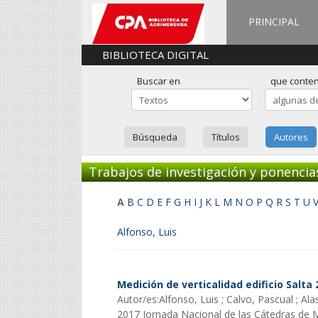
PRINCIPAL
BIBLIOTECA DIGITAL
Buscar en
que conte
Búsqueda
Títulos
Autores
Trabajos de investigación y ponencia
A
B
C
D
E
F
G
H
I
J
K
L
M
N
O
P
Q
R
S
T
U
Alfonso, Luis
Medición de verticalidad edificio Salta 
Autor/es:Alfonso, Luis ; Calvo, Pascual ; Al
2017 Jornada Nacional de las Cátedras de M