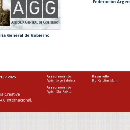
Federación Argen
oría General de Gobierno
13 / 2025
Asesoramiento
Desarrollo
Agrim. Jorge Zabaleta
Bib. Carolina Monti
Asesoramiento
Agrim. Elsa Rabitti
ia Creative
.0 Internacional
.