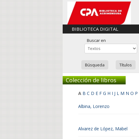
BIBLIOTECA DIGITAL
Buscar en
Búsqueda
Títulos
Colección de libros
A
B
C
D
E
F
G
H
I
J
L
M
N
O
P
Albina, Lorenzo
Alvarez de López, Mabel