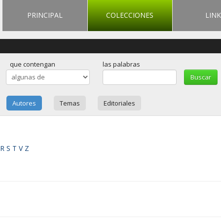
PRINCIPAL
COLECCIONES
LINK
que contengan
las palabras
Autores
Temas
Editoriales
R
S
T
V
Z