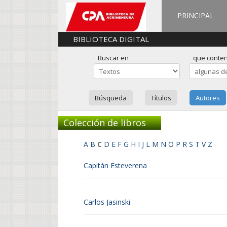
PRINCIPAL
BIBLIOTECA DIGITAL
Buscar en
que conte
Búsqueda
Títulos
Autores
Colección de libros
A
B
C
D
E
F
G
H
I
J
L
M
N
O
P
R
S
T
V
Z
Capitán Esteverena
Carlos Jasinski