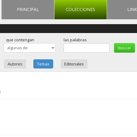
PRINCIPAL
COLECCIONES
LINK
que contengan
las palabras
Autores
Temas
Editoriales
3