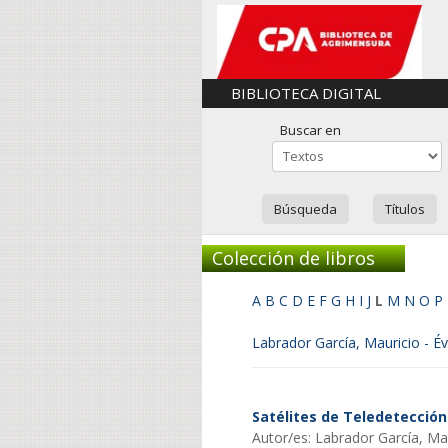
BIBLIOTECA DIGITAL
Buscar en
Búsqueda
Títulos
Colección de libros
A
B
C
D
E
F
G
H
I
J
L
M
N
O
P
Labrador García, Mauricio - É
Satélites de Teledetección 
Autor/es: Labrador García, Ma