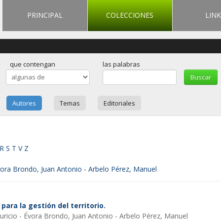
PRINCIPAL
COLECCIONES
LINK
que contengan
las palabras
Autores
Temas
Editoriales
R
S
T
V
Z
vora Brondo, Juan Antonio - Arbelo Pérez, Manuel
para la gestión del territorio.
uricio - Évora Brondo, Juan Antonio - Arbelo Pérez, Manuel